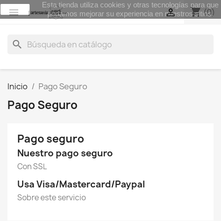
Esta tienda utiliza cookies y otras tecnologías para que
aceptar
shopping_cart


(0)
podamos mejorar su experiencia en nuestros sitios.
search
Inicio
Pago Seguro
Pago Seguro
Pago seguro
Nuestro pago seguro
Con SSL
Usa Visa/Mastercard/Paypal
Sobre este servicio