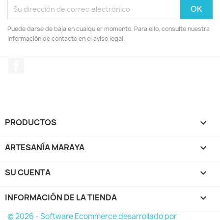
Puede darse de baja en cualquier momento. Para ello, consulte nuestra
información de contacto en el aviso legal.
Facebook
PRODUCTOS

ARTESANÍA MARAYA

SU CUENTA

INFORMACIÓN DE LA TIENDA
keyboard_arrow_down
© 2026 - Software Ecommerce desarrollado por