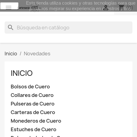
Esta tienda utiliza cookies y otras tecnologías para que
aceptar
shopping_cart


(0)
podamos mejorar su experiencia en nuestros sitios.
search
Inicio
Novedades
INICIO
Bolsos de Cuero
Collares de Cuero
Pulseras de Cuero
Carteras de Cuero
Monederos de Cuero
Estuches de Cuero