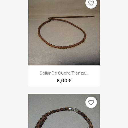
favorite_border
Collar De Cuero Trenza...
8,00 €
favorite_border