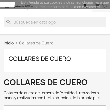
Esta tienda utiliza cookies y otras tecnologías para que
aceptar
shopping_cart


(0)
podamos mejorar su experiencia en nuestros sitios.
search
Inicio
Collares de Cuero
COLLARES DE CUERO
COLLARES DE CUERO
Collares de cuero de ternera de 1ª calidad trenzados a
mano y realizados con tireta obtenida de la propia piel.