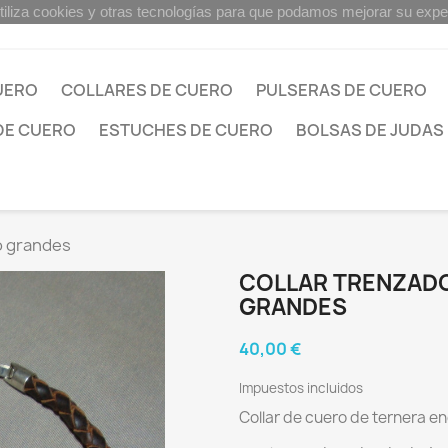
tiliza cookies y otras tecnologías para que podamos mejorar su exper
UERO
COLLARES DE CUERO
PULSERAS DE CUERO
DE CUERO
ESTUCHES DE CUERO
BOLSAS DE JUDAS
o grandes
COLLAR TRENZAD
GRANDES
40,00 €
Impuestos incluidos
Collar de cuero de ternera en