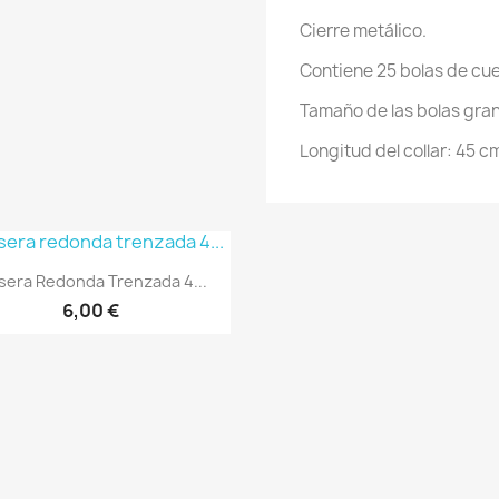
Cierre metálico.
Contiene 25 bolas de cue
Tamaño de las bolas gran
Longitud del collar: 45 c
Vista rápida

sera Redonda Trenzada 4...
6,00 €