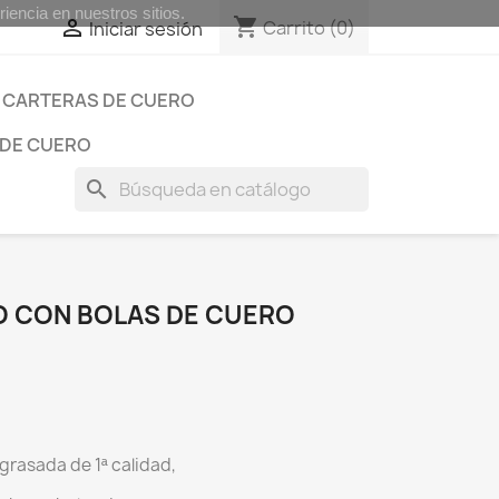
iencia en nuestros sitios.
shopping_cart

Carrito
(0)
Iniciar sesión
CARTERAS DE CUERO
 DE CUERO
search
O CON BOLAS DE CUERO
grasada de 1ª calidad,